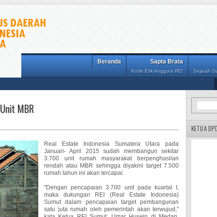
Beranda
Sapta Brata
Kode Etik Anggota REI
Sejarah 
 Unit MBR
KETUA DP
Real Estate Indonesia Sumatera Utara pada
Januari- April 2015 sudah membangun sekitar
3.700 unit rumah masyarakat berpenghasilan
rendah atau MBR sehingga diyakini target 7.500
rumah tahun ini akan tercapai.
"Dengan pencapaian 3.700 unit pada kuartal I,
maka dukungan REI (Real Estate Indonesia)
Sumut dalam pencapaian target pembangunan
satu juta rumah oleh pemerintah akan terwujud,"
kata Ketua REI Sumut, Umar Husein di Medan,