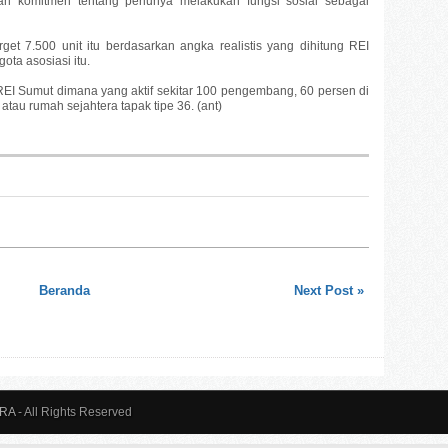
n komitmen tentang perlunya melakukan fungsi sosial sebagai
et 7.500 unit itu berdasarkan angka realistis yang dihitung REI
a asosiasi itu.
EI Sumut dimana yang aktif sekitar 100 pengembang, 60 persen di
tau rumah sejahtera tapak tipe 36. (ant)
Beranda
Next Post »
ARA
- All Rights Reserved