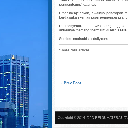
"Tetapi anggota REI Sumut memahami da
pengembang," katanya.
Umar menjelaskan, awalnya penetapan targ
berdasarkan kemampuan pengembang anggot
Dia menyebutkan, dari 467 orang anggota R
antaranya memang "bermain" di bisnis MBR a
Sumber: medanbisnisdaily.com
Share this article
:
« Prev Post
Copyright © 2014.
DPD REI SUMATERA UT