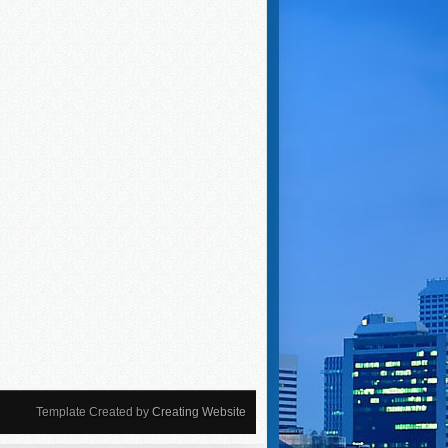
Template Created by
Creating Website