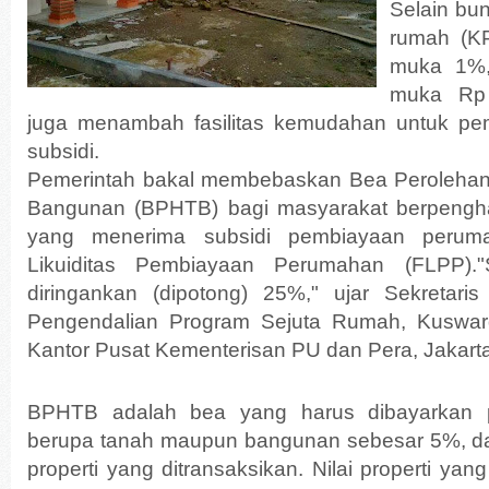
Selain bun
rumah (K
muka 1%,
muka Rp 
juga menambah fasilitas kemudahan untuk p
subsidi.
Pemerintah bakal membebaskan Bea Perolehan
Bangunan (BPHTB) bagi masyarakat berpengha
yang menerima subsidi pembiayaan perumah
Likuiditas Pembiayaan Perumahan (FLPP)
diringankan (dipotong) 25%," ujar Sekretari
Pengendalian Program Sejuta Rumah, Kuswar
Kantor Pusat Kementerisan PU dan Pera, Jakarta,
BPHTB adalah bea yang harus dibayarkan pe
berupa tanah maupun bangunan sebesar 5%, dari t
properti yang ditransaksikan. Nilai properti y