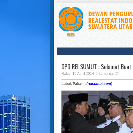
DPD REI SUMUT : Selamat Buat 
Rabu, 16 April 2014
0 komentar
Lubuk Pakam,
(
reisumut.com
)