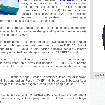
menghadiri pelantikan Ashari Tambunan dan
Zainuddin Mars di gedung DPRD Deli Serdang,
Lubuk Pakam, Senin (14/4). Ashari Tambunan
dilantik untuk masa jabatan 2014-2019, setelah
berhasil mengalahkan pesaingnya
rdi Mulyuno pada bulan Oktober 2013 lalu.
ebih jauh berharap Bupati Ashari Tambunan mampu meneruskan
 (kebetulan Amri Tambunan abang kandung Ashari Tambunan-
red
),
ng Membangun (GDSM).
shari Tambunan juga diminta mampu mewujukan keinginan Bupati
ngun hubungan yang lebih erat dengan insan DPD REI Sumut.
etua DPD REI Sumut, Ir Tomi Wistan bersama pengurus lainnya
an menyambut baik kedatangan rombongan DPD REI Sumut itu.
ka itu—menjelang akan berakhir masa jabatannya—berpesan agar
erja sama yang lebih akrab lagi dengan DPD REI Sumut. Karena
lama ini telah ikut serta bersama gerakan membedah rumah bagi
Rakutta 
n REI Sumut sebagai wadah developer telah melaksanakan
t Berpenghasilan Rendah (MBR) di beberapa kabupaten/kota,
ogram ini sejalan dengan bidang usaha yang digeluti DPD REI
ra harmonis selama ini hendaknya dapat dilanjutkan oleh pengganti
i Tambunan sebagai Bupati yang baru, dan pak Umar Husein sebagai
us