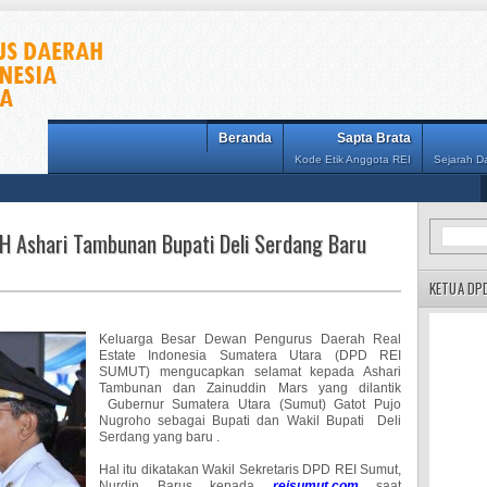
Beranda
Sapta Brata
Kode Etik Anggota REI
Sejarah 
H Ashari Tambunan Bupati Deli Serdang Baru
KETUA DP
Keluarga Besar Dewan Pengurus Daerah Real
Estate Indonesia Sumatera Utara (DPD REI
SUMUT) mengucapkan selamat kepada Ashari
Tambunan dan Zainuddin Mars yang dilantik
Gubernur Sumatera Utara (Sumut) Gatot Pujo
Nugroho sebagai Bupati dan Wakil Bupati Deli
Serdang yang baru .
Hal itu dikatakan Wakil Sekretaris DPD REI Sumut,
Nurdin Barus kepada
reisumut.com
saat