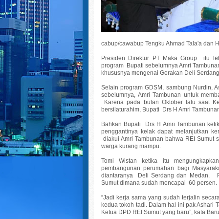
cabup/cawabup Tengku Ahmad Tala'a dan Ha
Presiden Direktur PT Maka Group itu l
program Bupati sebelumnya Amri Tambunan
khususnya mengenai Gerakan Deli Serda
Selain program GDSM, sambung Nurdin, A
sebelumnya, Amri Tambunan untuk memba
Karena pada bulan Oktober lalu saat K
bersilaturahim, Bupati Drs H Amri Tambun
Bahkan Bupati Drs H Amri Tambunan keti
penggantinya kelak dapat melanjutkan k
diakui Amri Tambunan bahwa REI Sumut se
warga kurang mampu.
Tomi Wistan ketika itu mengungkapka
pembangunan perumahan bagi Masyaraka
diantaranya Deli Serdang dan Medan. Pr
Sumut dimana sudah mencapai 60 persen.
“Jadi kerja sama yang sudah terjalin seca
kedua tokoh tadi. Dalam hal ini pak Ashar
Ketua DPD REI Sumut yang baru”, kata Bar