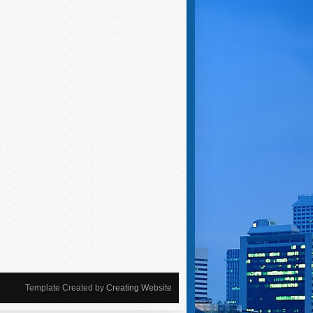
Template Created by
Creating Website