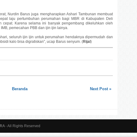
h erat, Nurdin Barus juga mengharapkan Ashari Tambunan membuat
cepat laju pertumbuhan perumahan bagi MBR di Kabupaten Deli
an cepat. Karena selama ini banyak pengembang dikeluhkan oleh
MB, pemecahan PBB dan ijin ijin lainya.
shari, seluruh ijin ijin untuk perumahan hendaknya dipermudah dan
sidi kalo bisa digratiskan”, ucap Barus senyum. (
Rijal
)
Beranda
Next Post »
ARA
- All Rights Reserved