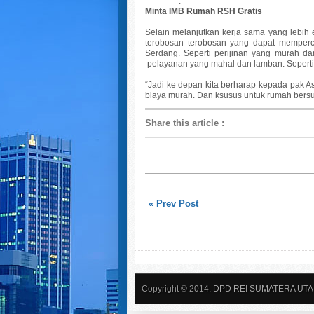
.
Minta IMB Rumah RSH Gratis
Selain melanjutkan kerja sama yang lebi
terobosan terobosan yang dapat memper
Serdang. Seperti perijinan yang murah d
pelayanan yang mahal dan lamban. Seperti I
“Jadi ke depan kita berharap kepada pak A
biaya murah. Dan ksusus untuk rumah bersub
Share this article
:
« Prev Post
Copyright © 2014.
DPD REI SUMATERA UT