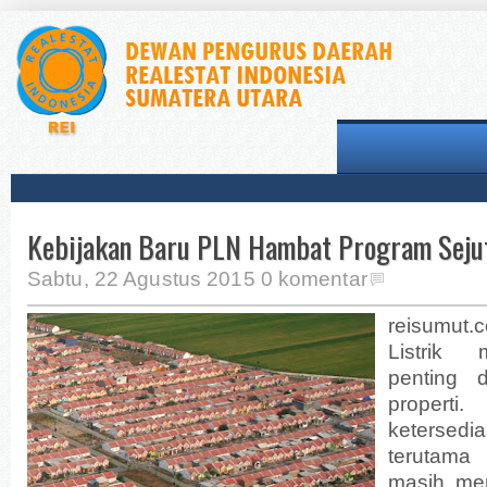
Kebijakan Baru PLN Hambat Program Sej
Sabtu, 22 Agustus 2015
0 komentar
reisumut.
Listrik
penting 
proper
ketersedi
terutama 
masih men