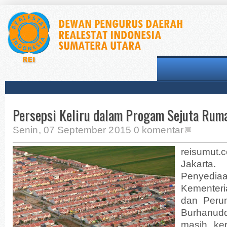
Persepsi Keliru dalam Progam Sejuta Rum
Senin, 07 September 2015
0 komentar
reisumut.
Jakarta.
Penyed
Kementer
dan Peru
Burhanu
masih ke