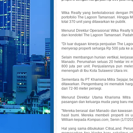
Wika Realty yang berkolaborasi dengan Ph
portofolio The Lagoon Tamansari. Hingga Mei
total 370 unit yang ditawarkan ke publik.
Menurut Direktur Operasional Wika Realty
dan kondotel The Lagoon Tamansari. Padahal 
"Di luar dugaan kinerja penjualan The Lago
menyerap properti seharga Rp 500 juta ke a
Selain membangun hunian vertikal, kerjasa
Manado. Perumahan seluas 20 hektar ini m
800 juta per unit. Penjualannya pun mele
menengah di Ibu Kota Sulawesi Utara ini.
Sementara itu PT Kharisma Mitra Sejajar, b
ditawarkan. Pengembang ini mematok harga 
dari 72-90 meter persegi.
Menurut Direktur Utama Kharisma Mitra 
pasangan dan keluarga muda yang baru mem
"Mereka berasal dari Manado dan kawasan s
hasil bumi. Mereka membeli properti ini u
William kepada
Kompas.com
, Senin (1/7/20
Hal yang sama dibukukan CitraLand. Perum
memasarkan tiga klaster baru sekaligus ya