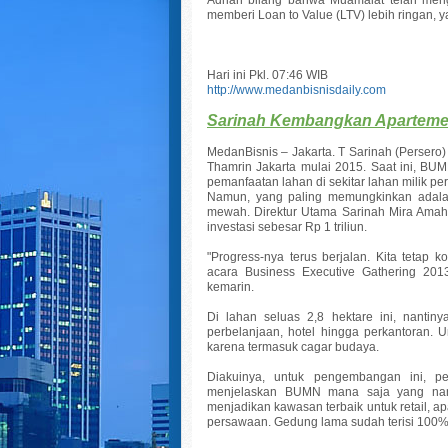
memberi Loan to Value (LTV) lebih ringan, 
Hari ini Pkl. 07:46 WIB
http://www.medanbisnisdaily.com
Sarinah Kembangkan Aparteme
MedanBisnis – Jakarta. T Sarinah (Perse
Thamrin Jakarta mulai 2015. Saat ini, BUM
pemanfaatan lahan di sekitar lahan milik pe
Namun, yang paling memungkinkan adala
mewah. Direktur Utama Sarinah Mira Amah
investasi sebesar Rp 1 triliun.
"Progress-nya terus berjalan. Kita tetap k
acara Business Executive Gathering 20
kemarin.
Di lahan seluas 2,8 hektare ini, nantin
perbelanjaan, hotel hingga perkantoran. 
karena termasuk cagar budaya.
Diakuinya, untuk pengembangan ini, 
menjelaskan BUMN mana saja yang nanti
menjadikan kawasan terbaik untuk retail, ap
persawaan. Gedung lama sudah terisi 100% 