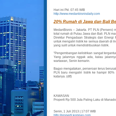
Hari ini Pkl. 07:45 WIB
http://www.medanbisnisdaily.com
20% Rumah di Jawa dan Bali Belu
MedanBisnis – Jakarta. PT PLN (Persero) me
total rumah di Pulau Jawa dan Bali. PLN ma
Direktur Pengadaan Strategis dan Ener
untuk mengaliri listrik ke semua daerah di
yang sulit untuk mendistribusikan listrik.
"Pengembangan kelistrikan sangat tergantung
Yang jalannya nggak ada, kalau jalann
wartawan, Senin kemarin.
Bagyo mengatakan, perseroan terus berusaha 
PLN baru mengaliri listrik ke hampir 80% 
katanya. (dtf)
KAWASAN
Properti Rp 500 Juta Paling Laku di Manado
Senin, 1 Juli 2013 | 17:07 WIB
http://properti.kompas.com