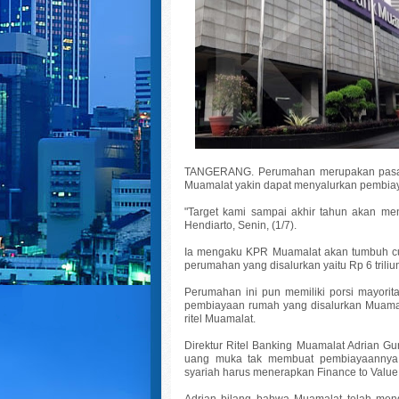
TANGERANG. Perumahan merupakan pasar 
Muamalat yakin dapat menyalurkan pembiay
"Target kami sampai akhir tahun akan menc
Hendiarto, Senin, (1/7).
Ia mengaku KPR Muamalat akan tumbuh cuk
perumahan yang disalurkan yaitu Rp 6 triliun
Perumahan ini pun memiliki porsi mayorit
pembiayaan rumah yang disalurkan Muamalat
ritel Muamalat.
Direktur Ritel Banking Muamalat Adrian G
uang muka tak membuat pembiayaannya 
syariah harus menerapkan Finance to Value
Adrian bilang bahwa Muamalat telah me