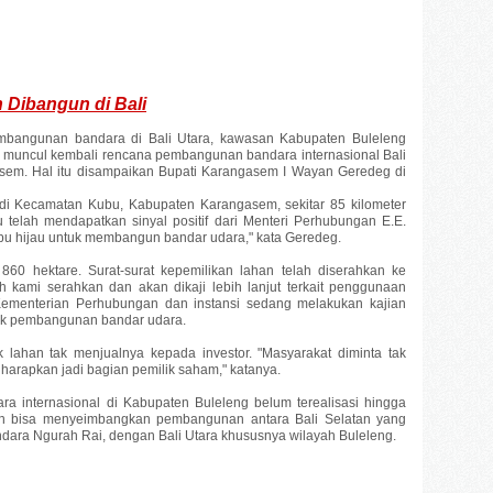
 Dibangun di Bali
bangunan bandara di Bali Utara, kawasan Kabupaten Buleleng
h muncul kembali rencana pembangunan bandara internasional Bali
em. Hal itu disampaikan Bupati Karangasem I Wayan Geredeg di
 di Kecamatan Kubu, Kabupaten Karangasem, sekitar 85 kilometer
u telah mendapatkan sinyal positif dari Menteri Perhubungan E.E.
u hijau untuk membangun bandar udara," kata Geredeg.
860 hektare. Surat-surat kepemilikan lahan telah diserahkan ke
h kami serahkan dan akan dikaji lebih lanjut terkait penggunaan
ementerian Perhubungan dan instansi sedang melakukan kajian
yek pembangunan bandar udara.
 lahan tak menjualnya kepada investor. "Masyarakat diminta tak
harapkan jadi bagian pemilik saham," katanya.
internasional di Kabupaten Buleleng belum terealisasi hingga
an bisa menyeimbangkan pembangunan antara Bali Selatan yang
ara Ngurah Rai, dengan Bali Utara khususnya wilayah Buleleng.