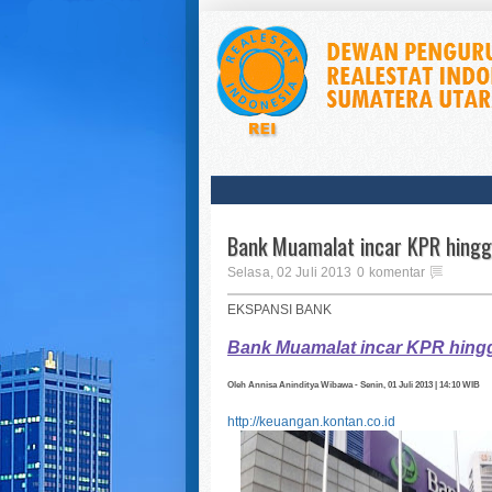
Bank Muamalat incar KPR hingga
Selasa, 02 Juli 2013
0 komentar
EKSPANSI BANK
Bank Muamalat incar KPR hingga
Oleh Annisa Aninditya Wibawa - Senin, 01 Juli 2013 | 14:10 WIB
http://keuangan.kontan.co.id