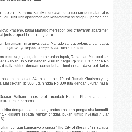
iladelphia Blessing Family mencatat pertumbuhan penjualan atas
 lalu, unit-unit apartemen dan kondotelnya terserap 60 persen dari
 Widyo Praseno, pasar Manado merespon positif tawaran apartemen
jenis properti ini terhitung baru.
on Tamansari. Ini artinya, pasar Manado sangat potensial dan dapat
tas," ujar Widyo kepada
Kompas.com
, akhir Juni lalu.
ma mereka juga terjalin pada hunian tapak; Tamansari Metropolitan
enawarkan unit-unit dengan kisaran harga Rp 350 juta hingga Rp
sat naik seiring dengan pertumbuhan jumlah dan daya beli kelas
erhasil memasarkan 34 unit dari total 70 unit Rumah Kharisma yang
jual sekitar Rp 500 juta hingga Rp 800 juta dengan ukuran mulai
Sejajar, William Tanos, profil pembeli Rumah Kharisma adalah
iliki rumah pertama.
ekitar dengan latar belakang profesional dan pengusaha komoditi
ntuk didiami sebagai tempat tinggal, bukan untuk investasi," ujar
13).
ahan dengan kampanye promosi "The City of Blessing" ini sampai
kni Glory Hill, Diamond Hill dan Mirabell Palace dengan rentang