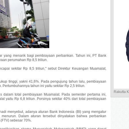
yang menarik bagi pembiayaan perbankan. Tahun ini, PT Bank
aan perumahan Rp 8,5 triliun.
apai sekitar Rp 8,5 triliun," sebut Direktur Keuangan Muamalat,
up tinggi, yakni 41,6%. Pada pengujung tahun lalu, pembiayaan
. Pertumbuhannya tahun ini yaitu sekitar Rp 2,5 triliun.
Rakutta 
as dalam total pembiayaan Muamalat. Pada semester pertama ini,
 yaitu Rp 6,8 triliun. Porsinya sekitar 40% dari total pembiayaan
unadi menyebut, adanya aturan Bank Indonesia (BI) yang mengatur
menurun. Dalam aturan tersebut dinyatakan bahwa perbankan
 (FTV) sebesar 70%.
ngaplikasikan skema Musyarakah Mutanaqisah (MMQ) yang dapat