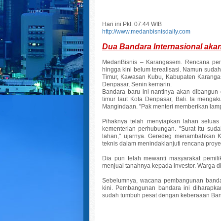
Hari ini Pkl. 07:44 WIB
http://www.medanbisnisdaily.com
Dua Bandara Internasional akan
MedanBisnis – Karangasem. Rencana pem
hingga kini belum terealisasi. Namun suda
Timur, Kawasan Kubu, Kabupaten Karangas
Denpasar, Senin kemarin.
Bandara baru ini nantinya akan dibangun
timur laut Kota Denpasar, Bali. Ia mengak
Mangindaan. "Pak menteri memberikan lamp
Pihaknya telah menyiapkan lahan seluas 
kementerian perhubungan. "Surat itu suda
lahan," ujarnya. Geredeg menambahkan K
teknis dalam menindaklanjuti rencana pro
Dia pun telah mewanti masyarakat pemilik
menjual tanahnya kepada investor. Warga di
Sebelumnya, wacana pembangunan bandara 
kini. Pembangunan bandara ini diharapk
sudah tumbuh pesat dengan keberaaan Band