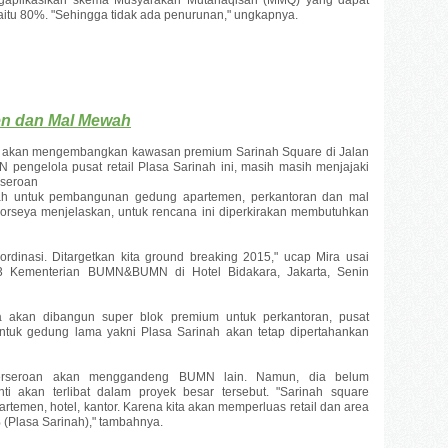
yaitu 80%. "Sehingga tidak ada penurunan," ungkapnya.
n dan Mal Mewah
ro) akan mengembangkan kawasan premium Sarinah Square di Jalan
N pengelola pusat retail Plasa Sarinah ini, masih masih menjajaki
rseroan
h untuk pembangunan gedung apartemen, perkantoran dan mal
orseya menjelaskan, untuk rencana ini diperkirakan membutuhkan
oordinasi. Ditargetkan kita ground breaking 2015," ucap Mira usai
13 Kementerian BUMN&BUMN di Hotel Bidakara, Jakarta, Senin
ya akan dibangun super blok premium untuk perkantoran, pusat
Untuk gedung lama yakni Plasa Sarinah akan tetap dipertahankan
perseroan akan menggandeng BUMN lain. Namun, dia belum
 akan terlibat dalam proyek besar tersebut. "Sarinah square
artemen, hotel, kantor. Karena kita akan memperluas retail dan area
(Plasa Sarinah)," tambahnya.