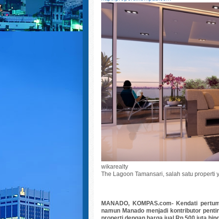
wikarealty
The Lagoon Tamansari, salah satu properti 
MANADO, KOMPAS.com-
Kendati pertum
namun Manado menjadi kontributor pentin
properti dengan harga jual Rp 500 juta hing